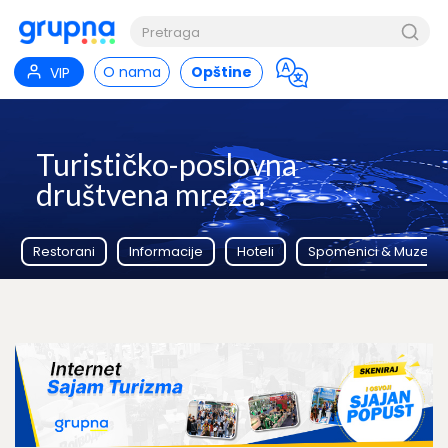
O nama
Opštine
VIP
Turističko-poslovna
društvena mreža!
Restorani
Informacije
Hoteli
Spomenici & Muzeji