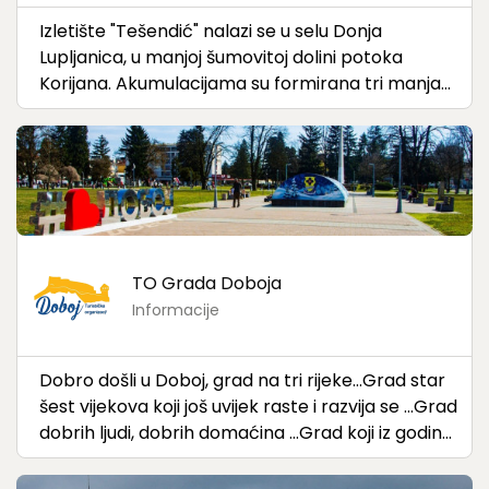
Izletište "Tešendić" nalazi se u selu Donja
Lupljanica, u manjoj šumovitoj dolini potoka
Korijana. Akumulacijama su formirana tri manja
jezera, od kojih su dva u sastavu izletišta. Jezera
su pretvorena u ribnjake ubacivanjem šarana i
amura, a na obali ribnjaka nalazi se manji drveni
objekat – „kijer“ i manja platforma za pecanje.
Izletište posjeduje i čamce za vožnju po jezeru i
pecanje.
TO Grada Doboja
Informacije
Dobro došli u Doboj, grad na tri rijeke…Grad star
šest vijekova koji još uvijek raste i razvija se …Grad
dobrih ljudi, dobrih domaćina …Grad koji iz godine
u godinu ima sve više za ponuditi svakom gostu i
putniku namjerniku…Dođite nam i uvjerite se u to i