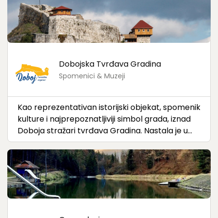
sami
Dobojska Tvrđava Gradina
Spomenici & Muzeji
Kao reprezentativan istorijski objekat, spomenik
kulture i najprepoznatljiviji simbol grada, iznad
Doboja stražari tvrđava Gradina. Nastala je u
trinaestom vijeku, a prvi put se pominje 1415.
godine, "...in Uxora subtus casrtum Dobuy... - u
usori pod tvrđavom Doboj". Danas, ona
predstavlja veliko bogatstvo i dio identiteta
svakog Dobojlije. Tvrđava i varoš Doboj, nalaze se
u sjevernoj Bosni na prostoru jedne široke
geografske zone pobrđa, preko koje planine