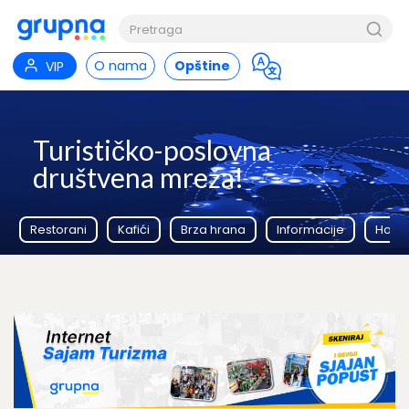
O nama
Opštine
VIP
Turističko-poslovna
društvena mreža!
Restorani
Kafići
Brza hrana
Informacije
Hoteli