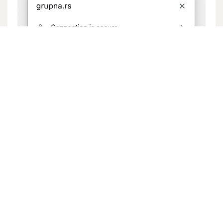
Na novoj traci koja će se pojaviti pored na vrhu
stranice, kliknite na dugme Osveži (Reload).
Napomena
: Geolokacija na računaru je često
izuzetno neprecizna, i može prikazati da se