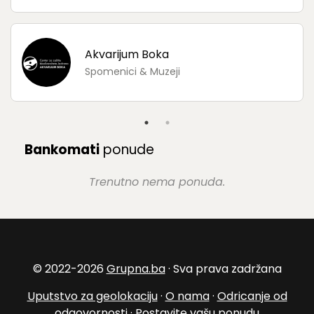
Akvarijum Boka
Spomenici & Muzeji
Bankomati
ponude
Trenutno nema ponuda.
© 2022-2026
Grupna.ba
· Sva prava zadržana
Uputstvo za geolokaciju
·
O nama
·
Odricanje od
odgovornosti
·
Postavite vašu ponudu