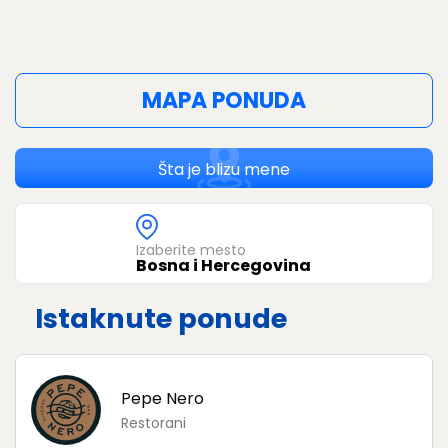
MAPA PONUDA
Šta je blizu mene
Izaberite mesto
Bosna i Hercegovina
Istaknute ponude
Pepe Nero
Restorani