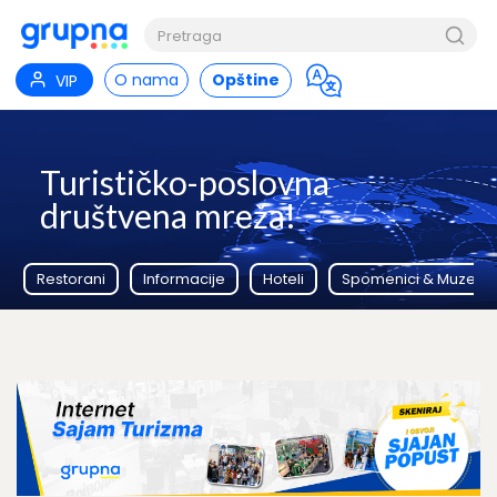
O nama
Opštine
VIP
Turističko-poslovna
društvena mreža!
Restorani
Informacije
Hoteli
Spomenici & Muzeji