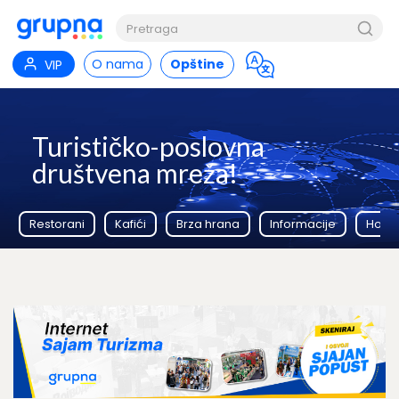
O nama
Opštine
VIP
Turističko-poslovna
društvena mreža!
Restorani
Kafići
Brza hrana
Informacije
Hoteli